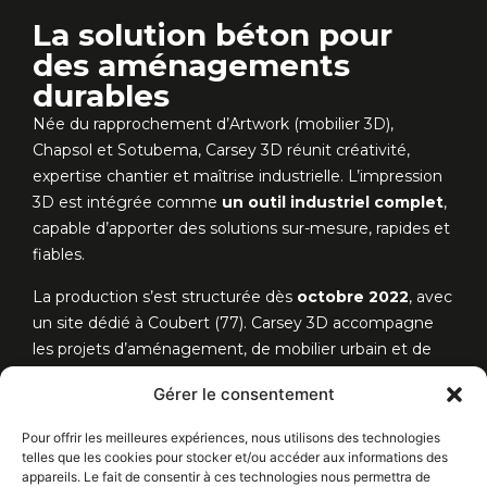
La solution béton pour
des aménagements
durables
Née du rapprochement d’Artwork (mobilier 3D),
Chapsol et Sotubema, Carsey 3D réunit créativité,
expertise chantier et maîtrise industrielle.
L’impression
3D est intégrée comme
un outil industriel complet
,
capable d’apporter des solutions sur-mesure, rapides et
fiables.
La production s’est structurée dès
octobre 2022
, avec
un site dédié à Coubert (77).
Carsey 3D accompagne
les projets d’aménagement, de mobilier urbain et de
solutions techniques avec une approche
agile,
Gérer le consentement
innovante et pragmatique
.
Pour offrir les meilleures expériences, nous utilisons des technologies
Une belle illustration de la force du Groupe Carsey :
telles que les cookies pour stocker et/ou accéder aux informations des
allier innovation et savoir-faire historique
pour
appareils. Le fait de consentir à ces technologies nous permettra de